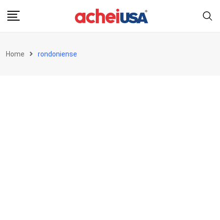
Skip
to
content
Home
rondoniense