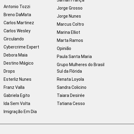
Jamari França
Antonio Tozzi
Jorge Grosso
Breno DaMata
Jorge Nunes
Carlos Martinez
Marcus Coltro
Carlos Wesley
Marina Elliot
Circulando
Marta Ramos
Cybercrime Expert
Opinião
Debora Maia
Paula Santa Maria
Destino Mágico
Grupo Mulheres do Brasil
Drops
Sul da Flórida
Esterliz Nunes
Renata Loyola
Franz Valla
Sandra Colicino
Gabriela Egito
Taiara Desirée
Ida Sem Volta
Tatiana Cesso
Imigração Em Dia