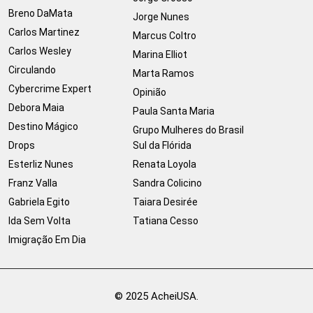
Breno DaMata
Jorge Nunes
Carlos Martinez
Marcus Coltro
Carlos Wesley
Marina Elliot
Circulando
Marta Ramos
Cybercrime Expert
Opinião
Debora Maia
Paula Santa Maria
Destino Mágico
Grupo Mulheres do Brasil
Drops
Sul da Flórida
Esterliz Nunes
Renata Loyola
Franz Valla
Sandra Colicino
Gabriela Egito
Taiara Desirée
Ida Sem Volta
Tatiana Cesso
Imigração Em Dia
© 2025 AcheiUSA.