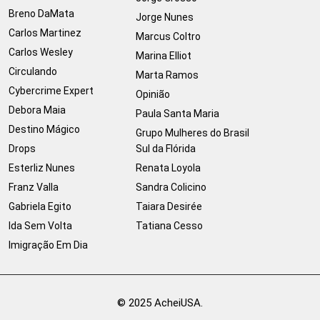
Breno DaMata
Jorge Nunes
Carlos Martinez
Marcus Coltro
Carlos Wesley
Marina Elliot
Circulando
Marta Ramos
Cybercrime Expert
Opinião
Debora Maia
Paula Santa Maria
Destino Mágico
Grupo Mulheres do Brasil
Drops
Sul da Flórida
Esterliz Nunes
Renata Loyola
Franz Valla
Sandra Colicino
Gabriela Egito
Taiara Desirée
Ida Sem Volta
Tatiana Cesso
Imigração Em Dia
© 2025 AcheiUSA.