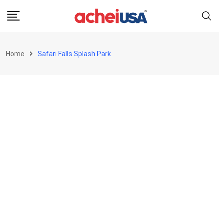
Skip
to
content
Home
Safari Falls Splash Park