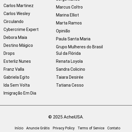
Carlos Martinez
Marcus Coltro
Carlos Wesley
Marina Elliot
Circulando
Marta Ramos
Cybercrime Expert
Opinião
Debora Maia
Paula Santa Maria
Destino Mágico
Grupo Mulheres do Brasil
Drops
Sul da Flórida
Esterliz Nunes
Renata Loyola
Franz Valla
Sandra Colicino
Gabriela Egito
Taiara Desirée
Ida Sem Volta
Tatiana Cesso
Imigração Em Dia
© 2025 AcheiUSA.
Início
Anuncie Grátis
Privacy Policy
Terms of Service
Contato