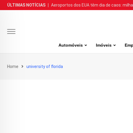
Skip
ÚLTIMAS NOTÍCIAS
|
Aeroportos dos EUA têm dia de caos: milh
to
content
Automóveis
Imóveis
Emp
Home
university of florida