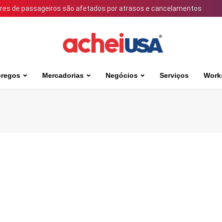
ares de passageiros são afetados por atrasos e cancelamentos
regos
Mercadorias
Negócios
Serviços
Work