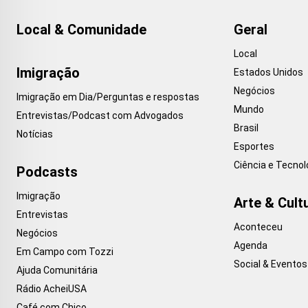
Local & Comunidade
Geral
Local
Imigração
Estados Unidos
Negócios
Imigração em Dia/Perguntas e respostas
Mundo
Entrevistas/Podcast com Advogados
Brasil
Notícias
Esportes
Ciência e Tecnol
Podcasts
Imigração
Arte & Cult
Entrevistas
Aconteceu
Negócios
Agenda
Em Campo com Tozzi
Social & Eventos
Ajuda Comunitária
Rádio AcheiUSA
Café com Chico