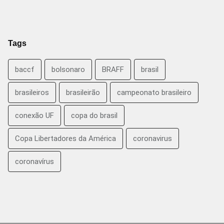
Tags
baccf
bolsonaro
BRAFF
brasil
brasileiros
brasileirão
campeonato brasileiro
conexão UF
copa do brasil
Copa Libertadores da América
coronavirus
coronavírus