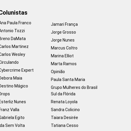
Colunistas
Ana Paula Franco
Jamari França
Antonio Tozzi
Jorge Grosso
Breno DaMata
Jorge Nunes
Carlos Martinez
Marcus Coltro
Carlos Wesley
Marina Elliot
Circulando
Marta Ramos
Cybercrime Expert
Opinião
Debora Maia
Paula Santa Maria
Destino Mágico
Grupo Mulheres do Brasil
Drops
Sul da Flórida
Esterliz Nunes
Renata Loyola
Franz Valla
Sandra Colicino
Gabriela Egito
Taiara Desirée
Ida Sem Volta
Tatiana Cesso