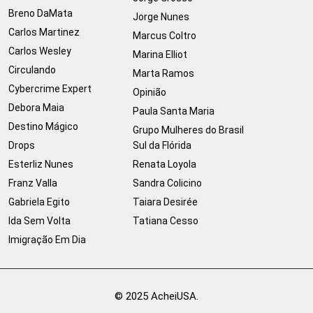
Breno DaMata
Jorge Nunes
Carlos Martinez
Marcus Coltro
Carlos Wesley
Marina Elliot
Circulando
Marta Ramos
Cybercrime Expert
Opinião
Debora Maia
Paula Santa Maria
Destino Mágico
Grupo Mulheres do Brasil
Drops
Sul da Flórida
Esterliz Nunes
Renata Loyola
Franz Valla
Sandra Colicino
Gabriela Egito
Taiara Desirée
Ida Sem Volta
Tatiana Cesso
Imigração Em Dia
© 2025 AcheiUSA.