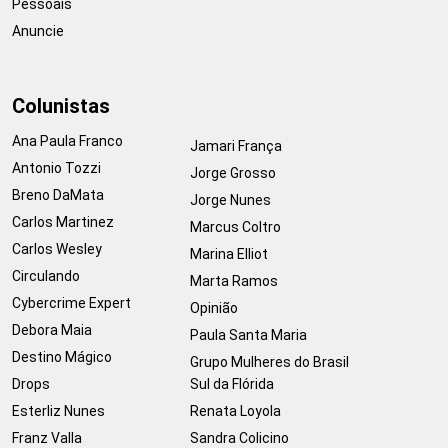
Pessoais
Anuncie
Colunistas
Ana Paula Franco
Jamari França
Antonio Tozzi
Jorge Grosso
Breno DaMata
Jorge Nunes
Carlos Martinez
Marcus Coltro
Carlos Wesley
Marina Elliot
Circulando
Marta Ramos
Cybercrime Expert
Opinião
Debora Maia
Paula Santa Maria
Destino Mágico
Grupo Mulheres do Brasil
Drops
Sul da Flórida
Esterliz Nunes
Renata Loyola
Franz Valla
Sandra Colicino