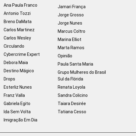
Ana Paula Franco
Jamari França
Antonio Tozzi
Jorge Grosso
Breno DaMata
Jorge Nunes
Carlos Martinez
Marcus Coltro
Carlos Wesley
Marina Elliot
Circulando
Marta Ramos
Cybercrime Expert
Opinião
Debora Maia
Paula Santa Maria
Destino Mágico
Grupo Mulheres do Brasil
Drops
Sul da Flórida
Esterliz Nunes
Renata Loyola
Franz Valla
Sandra Colicino
Gabriela Egito
Taiara Desirée
Ida Sem Volta
Tatiana Cesso
Imigração Em Dia