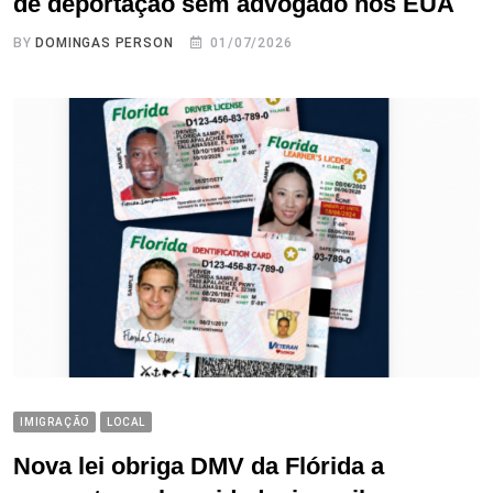
de deportação sem advogado nos EUA
BY
DOMINGAS PERSON
01/07/2026
IMIGRAÇÃO
LOCAL
Nova lei obriga DMV da Flórida a