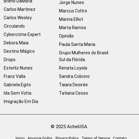
Breno DaMata
Jorge Nunes
Carlos Martinez
Marcus Coltro
Carlos Wesley
Marina Elliot
Circulando
Marta Ramos
Cybercrime Expert
Opinião
Debora Maia
Paula Santa Maria
Destino Mágico
Grupo Mulheres do Brasil
Drops
Sul da Flórida
Esterliz Nunes
Renata Loyola
Franz Valla
Sandra Colicino
Gabriela Egito
Taiara Desirée
Ida Sem Volta
Tatiana Cesso
Imigração Em Dia
© 2025 AcheiUSA.
Início
Anuncie Grátis
Privacy Policy
Terms of Service
Contato