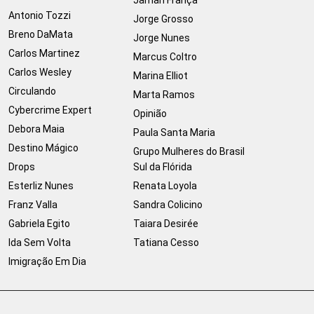
Jamari França
Antonio Tozzi
Jorge Grosso
Breno DaMata
Jorge Nunes
Carlos Martinez
Marcus Coltro
Carlos Wesley
Marina Elliot
Circulando
Marta Ramos
Cybercrime Expert
Opinião
Debora Maia
Paula Santa Maria
Destino Mágico
Grupo Mulheres do Brasil
Drops
Sul da Flórida
Esterliz Nunes
Renata Loyola
Franz Valla
Sandra Colicino
Gabriela Egito
Taiara Desirée
Ida Sem Volta
Tatiana Cesso
Imigração Em Dia