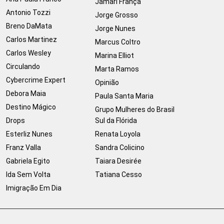
Jamari França
Antonio Tozzi
Jorge Grosso
Breno DaMata
Jorge Nunes
Carlos Martinez
Marcus Coltro
Carlos Wesley
Marina Elliot
Circulando
Marta Ramos
Cybercrime Expert
Opinião
Debora Maia
Paula Santa Maria
Destino Mágico
Grupo Mulheres do Brasil
Drops
Sul da Flórida
Esterliz Nunes
Renata Loyola
Franz Valla
Sandra Colicino
Gabriela Egito
Taiara Desirée
Ida Sem Volta
Tatiana Cesso
Imigração Em Dia