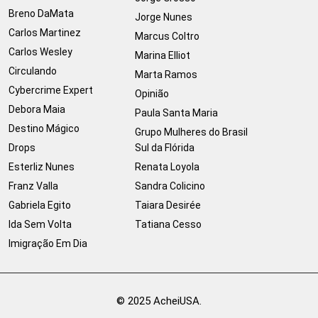
Breno DaMata
Jorge Nunes
Carlos Martinez
Marcus Coltro
Carlos Wesley
Marina Elliot
Circulando
Marta Ramos
Cybercrime Expert
Opinião
Debora Maia
Paula Santa Maria
Destino Mágico
Grupo Mulheres do Brasil
Drops
Sul da Flórida
Esterliz Nunes
Renata Loyola
Franz Valla
Sandra Colicino
Gabriela Egito
Taiara Desirée
Ida Sem Volta
Tatiana Cesso
Imigração Em Dia
© 2025 AcheiUSA.