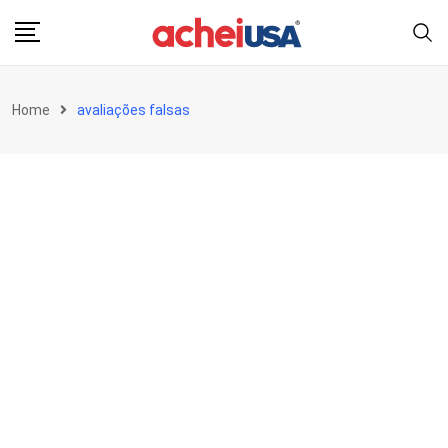
Skip
to
content
Home
avaliações falsas