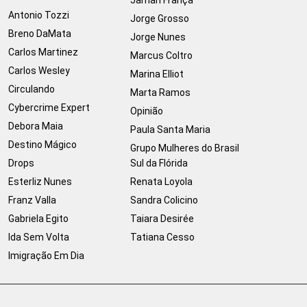
Jamari França
Antonio Tozzi
Jorge Grosso
Breno DaMata
Jorge Nunes
Carlos Martinez
Marcus Coltro
Carlos Wesley
Marina Elliot
Circulando
Marta Ramos
Cybercrime Expert
Opinião
Debora Maia
Paula Santa Maria
Destino Mágico
Grupo Mulheres do Brasil
Drops
Sul da Flórida
Esterliz Nunes
Renata Loyola
Franz Valla
Sandra Colicino
Gabriela Egito
Taiara Desirée
Ida Sem Volta
Tatiana Cesso
Imigração Em Dia