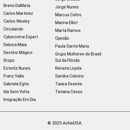
Breno DaMata
Jorge Nunes
Carlos Martinez
Marcus Coltro
Carlos Wesley
Marina Elliot
Circulando
Marta Ramos
Cybercrime Expert
Opinião
Debora Maia
Paula Santa Maria
Destino Mágico
Grupo Mulheres do Brasil
Drops
Sul da Flórida
Esterliz Nunes
Renata Loyola
Franz Valla
Sandra Colicino
Gabriela Egito
Taiara Desirée
Ida Sem Volta
Tatiana Cesso
Imigração Em Dia
© 2025 AcheiUSA.