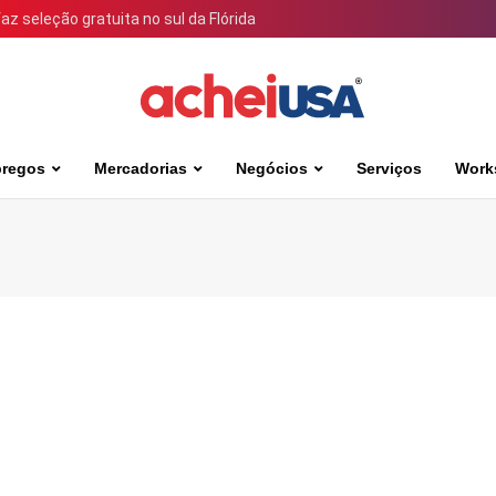
 seleção gratuita no sul da Flórida
regos
Mercadorias
Negócios
Serviços
Work