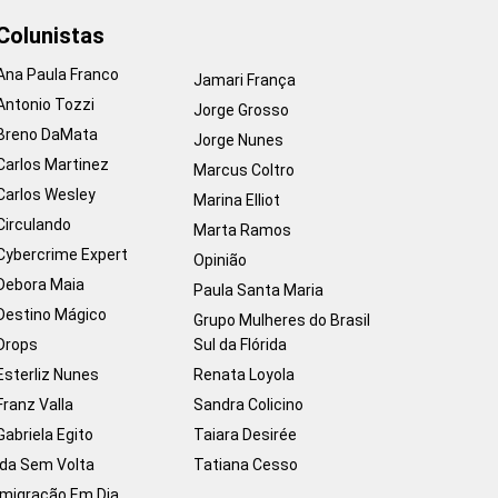
Colunistas
Ana Paula Franco
Jamari França
Antonio Tozzi
Jorge Grosso
Breno DaMata
Jorge Nunes
Carlos Martinez
Marcus Coltro
Carlos Wesley
Marina Elliot
Circulando
Marta Ramos
Cybercrime Expert
Opinião
Debora Maia
Paula Santa Maria
Destino Mágico
Grupo Mulheres do Brasil
Drops
Sul da Flórida
Esterliz Nunes
Renata Loyola
Franz Valla
Sandra Colicino
Gabriela Egito
Taiara Desirée
Ida Sem Volta
Tatiana Cesso
Imigração Em Dia