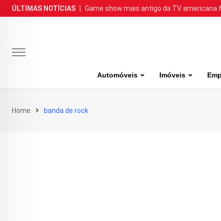
Skip
ÚLTIMAS NOTÍCIAS
|
Game show mais antigo da TV americana faz
to
content
Automóveis
Imóveis
Emp
Home
banda de rock