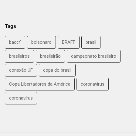
Tags
baccf
bolsonaro
BRAFF
brasil
brasileiros
brasileirão
campeonato brasileiro
conexão UF
copa do brasil
Copa Libertadores da América
coronavirus
coronavírus