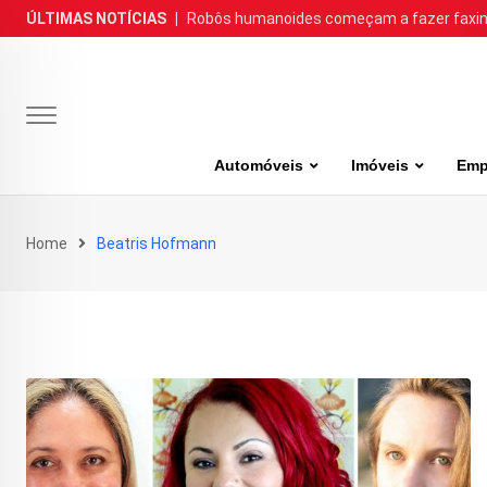
Skip
ÚLTIMAS NOTÍCIAS
|
Robôs humanoides começam a fazer faxina
to
content
Automóveis
Imóveis
Emp
Home
Beatris Hofmann