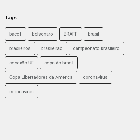
Tags
baccf
bolsonaro
BRAFF
brasil
brasileiros
brasileirão
campeonato brasileiro
conexão UF
copa do brasil
Copa Libertadores da América
coronavirus
coronavírus