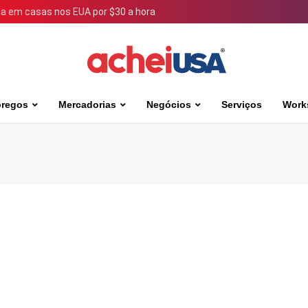
 em casas nos EUA por $30 a hora
regos
Mercadorias
Negócios
Serviços
Work