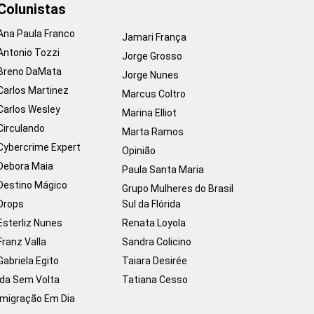
Colunistas
Ana Paula Franco
Jamari França
Antonio Tozzi
Jorge Grosso
Breno DaMata
Jorge Nunes
Carlos Martinez
Marcus Coltro
Carlos Wesley
Marina Elliot
Circulando
Marta Ramos
Cybercrime Expert
Opinião
Debora Maia
Paula Santa Maria
Destino Mágico
Grupo Mulheres do Brasil
Drops
Sul da Flórida
Esterliz Nunes
Renata Loyola
Franz Valla
Sandra Colicino
Gabriela Egito
Taiara Desirée
Ida Sem Volta
Tatiana Cesso
Imigração Em Dia