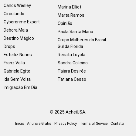
Carlos Wesley
Marina Elliot
Circulando
Marta Ramos
Cybercrime Expert
Opinião
Debora Maia
Paula Santa Maria
Destino Mágico
Grupo Mulheres do Brasil
Drops
Sul da Flórida
Esterliz Nunes
Renata Loyola
Franz Valla
Sandra Colicino
Gabriela Egito
Taiara Desirée
Ida Sem Volta
Tatiana Cesso
Imigração Em Dia
© 2025 AcheiUSA.
Início
Anuncie Grátis
Privacy Policy
Terms of Service
Contato