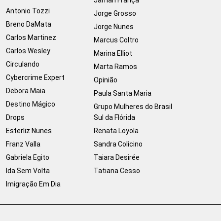
Jamari França
Antonio Tozzi
Jorge Grosso
Breno DaMata
Jorge Nunes
Carlos Martinez
Marcus Coltro
Carlos Wesley
Marina Elliot
Circulando
Marta Ramos
Cybercrime Expert
Opinião
Debora Maia
Paula Santa Maria
Destino Mágico
Grupo Mulheres do Brasil
Drops
Sul da Flórida
Esterliz Nunes
Renata Loyola
Franz Valla
Sandra Colicino
Gabriela Egito
Taiara Desirée
Ida Sem Volta
Tatiana Cesso
Imigração Em Dia