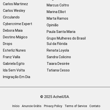
Carlos Martinez
Marcus Coltro
Carlos Wesley
Marina Elliot
Circulando
Marta Ramos
Cybercrime Expert
Opinião
Debora Maia
Paula Santa Maria
Destino Mágico
Grupo Mulheres do Brasil
Drops
Sul da Flórida
Esterliz Nunes
Renata Loyola
Franz Valla
Sandra Colicino
Gabriela Egito
Taiara Desirée
Ida Sem Volta
Tatiana Cesso
Imigração Em Dia
© 2025 AcheiUSA.
Início
Anuncie Grátis
Privacy Policy
Terms of Service
Contato