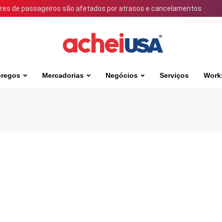
ares de passageiros são afetados por atrasos e cancelamentos
regos
Mercadorias
Negócios
Serviços
Work