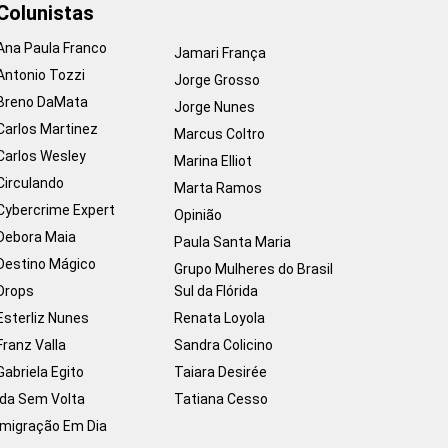
Colunistas
Ana Paula Franco
Jamari França
Antonio Tozzi
Jorge Grosso
Breno DaMata
Jorge Nunes
Carlos Martinez
Marcus Coltro
Carlos Wesley
Marina Elliot
Circulando
Marta Ramos
Cybercrime Expert
Opinião
Debora Maia
Paula Santa Maria
Destino Mágico
Grupo Mulheres do Brasil
Drops
Sul da Flórida
Esterliz Nunes
Renata Loyola
Franz Valla
Sandra Colicino
Gabriela Egito
Taiara Desirée
Ida Sem Volta
Tatiana Cesso
Imigração Em Dia