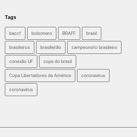
Tags
baccf
bolsonaro
BRAFF
brasil
brasileiros
brasileirão
campeonato brasileiro
conexão UF
copa do brasil
Copa Libertadores da América
coronavirus
coronavírus