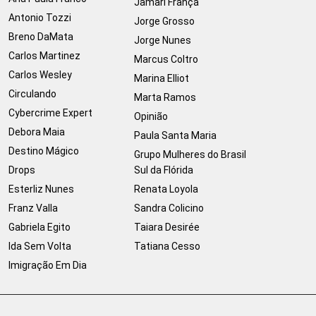
Jamari França
Antonio Tozzi
Jorge Grosso
Breno DaMata
Jorge Nunes
Carlos Martinez
Marcus Coltro
Carlos Wesley
Marina Elliot
Circulando
Marta Ramos
Cybercrime Expert
Opinião
Debora Maia
Paula Santa Maria
Destino Mágico
Grupo Mulheres do Brasil
Drops
Sul da Flórida
Esterliz Nunes
Renata Loyola
Franz Valla
Sandra Colicino
Gabriela Egito
Taiara Desirée
Ida Sem Volta
Tatiana Cesso
Imigração Em Dia