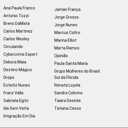
Ana Paula Franco
Jamari França
Antonio Tozzi
Jorge Grosso
Breno DaMata
Jorge Nunes
Carlos Martinez
Marcus Coltro
Carlos Wesley
Marina Elliot
Circulando
Marta Ramos
Cybercrime Expert
Opinião
Debora Maia
Paula Santa Maria
Destino Mágico
Grupo Mulheres do Brasil
Drops
Sul da Flórida
Esterliz Nunes
Renata Loyola
Franz Valla
Sandra Colicino
Gabriela Egito
Taiara Desirée
Ida Sem Volta
Tatiana Cesso
Imigração Em Dia