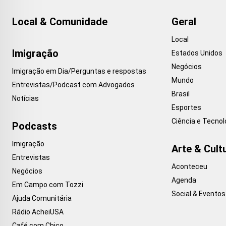
Local & Comunidade
Geral
Local
Imigração
Estados Unidos
Negócios
Imigração em Dia/Perguntas e respostas
Mundo
Entrevistas/Podcast com Advogados
Brasil
Notícias
Esportes
Ciência e Tecnol
Podcasts
Imigração
Arte & Cult
Entrevistas
Aconteceu
Negócios
Agenda
Em Campo com Tozzi
Social & Eventos
Ajuda Comunitária
Rádio AcheiUSA
Café com Chico