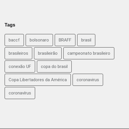
Tags
baccf
bolsonaro
BRAFF
brasil
brasileiros
brasileirão
campeonato brasileiro
conexão UF
copa do brasil
Copa Libertadores da América
coronavirus
coronavírus