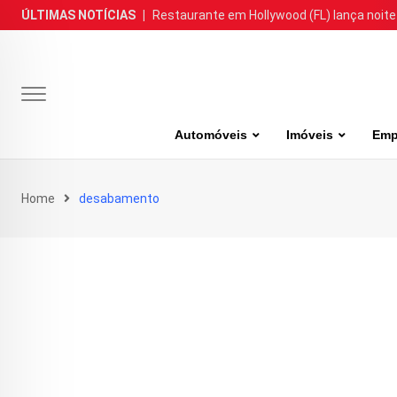
Skip
ÚLTIMAS NOTÍCIAS
|
Restaurante em Hollywood (FL) lança noite
to
content
Automóveis
Imóveis
Emp
Home
desabamento