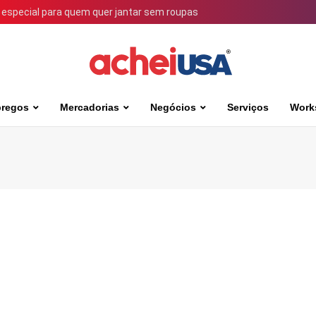
 especial para quem quer jantar sem roupas
regos
Mercadorias
Negócios
Serviços
Work