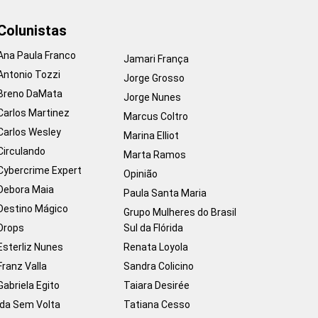
Colunistas
Ana Paula Franco
Jamari França
Antonio Tozzi
Jorge Grosso
Breno DaMata
Jorge Nunes
Carlos Martinez
Marcus Coltro
Carlos Wesley
Marina Elliot
Circulando
Marta Ramos
Cybercrime Expert
Opinião
Debora Maia
Paula Santa Maria
Destino Mágico
Grupo Mulheres do Brasil
Drops
Sul da Flórida
Esterliz Nunes
Renata Loyola
Franz Valla
Sandra Colicino
Gabriela Egito
Taiara Desirée
Ida Sem Volta
Tatiana Cesso