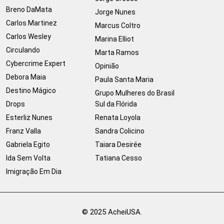
Breno DaMata
Jorge Nunes
Carlos Martinez
Marcus Coltro
Carlos Wesley
Marina Elliot
Circulando
Marta Ramos
Cybercrime Expert
Opinião
Debora Maia
Paula Santa Maria
Destino Mágico
Grupo Mulheres do Brasil
Drops
Sul da Flórida
Esterliz Nunes
Renata Loyola
Franz Valla
Sandra Colicino
Gabriela Egito
Taiara Desirée
Ida Sem Volta
Tatiana Cesso
Imigração Em Dia
© 2025 AcheiUSA.