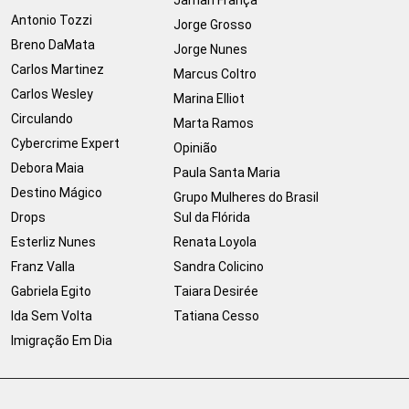
Jamari França
Antonio Tozzi
Jorge Grosso
Breno DaMata
Jorge Nunes
Carlos Martinez
Marcus Coltro
Carlos Wesley
Marina Elliot
Circulando
Marta Ramos
Cybercrime Expert
Opinião
Debora Maia
Paula Santa Maria
Destino Mágico
Grupo Mulheres do Brasil
Drops
Sul da Flórida
Esterliz Nunes
Renata Loyola
Franz Valla
Sandra Colicino
Gabriela Egito
Taiara Desirée
Ida Sem Volta
Tatiana Cesso
Imigração Em Dia