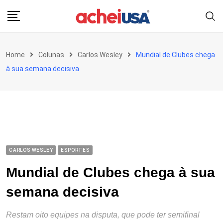
Skip
to
content
Home
Colunas
Carlos Wesley
Mundial de Clubes chega
à sua semana decisiva
CARLOS WESLEY
ESPORTES
Mundial de Clubes chega à sua
semana decisiva
Restam oito equipes na disputa, que pode ter semifinal