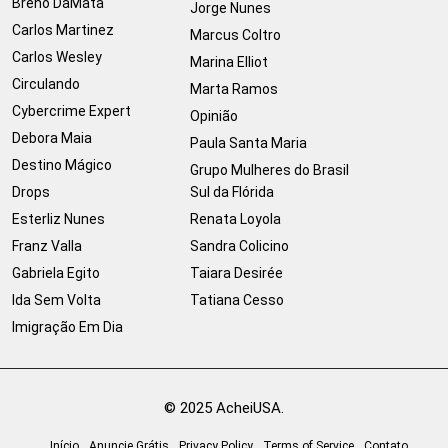
Breno DaMata
Jorge Nunes
Carlos Martinez
Marcus Coltro
Carlos Wesley
Marina Elliot
Circulando
Marta Ramos
Cybercrime Expert
Opinião
Debora Maia
Paula Santa Maria
Destino Mágico
Grupo Mulheres do Brasil
Drops
Sul da Flórida
Esterliz Nunes
Renata Loyola
Franz Valla
Sandra Colicino
Gabriela Egito
Taiara Desirée
Ida Sem Volta
Tatiana Cesso
Imigração Em Dia
© 2025 AcheiUSA.
Início
Anuncie Grátis
Privacy Policy
Terms of Service
Contato