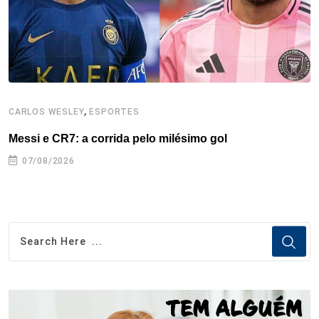
t
,
CARLOS WESLEY
ESPORTES
C
Messi e CR7: a corrida pelo milésimo gol
C
07/08/2026