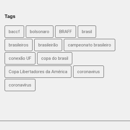
Tags
baccf
bolsonaro
BRAFF
brasil
brasileiros
brasileirão
campeonato brasileiro
conexão UF
copa do brasil
Copa Libertadores da América
coronavirus
coronavírus