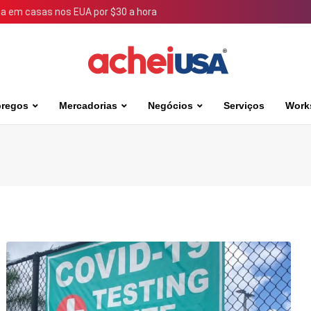
 em casas nos EUA por $30 a hora
regos
Mercadorias
Negócios
Serviços
Work