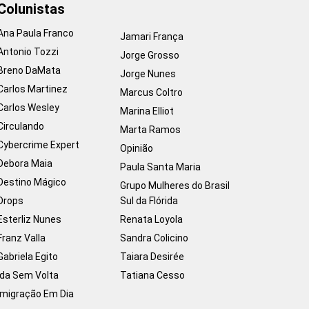
Colunistas
Ana Paula Franco
Jamari França
Antonio Tozzi
Jorge Grosso
Breno DaMata
Jorge Nunes
Carlos Martinez
Marcus Coltro
Carlos Wesley
Marina Elliot
Circulando
Marta Ramos
Cybercrime Expert
Opinião
Debora Maia
Paula Santa Maria
Destino Mágico
Grupo Mulheres do Brasil
Drops
Sul da Flórida
Esterliz Nunes
Renata Loyola
Franz Valla
Sandra Colicino
Gabriela Egito
Taiara Desirée
Ida Sem Volta
Tatiana Cesso
Imigração Em Dia