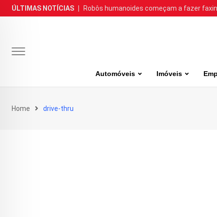
Skip
ÚLTIMAS NOTÍCIAS
|
Robôs humanoides começam a fazer faxina
to
content
Automóveis
Imóveis
Emp
Home
drive-thru