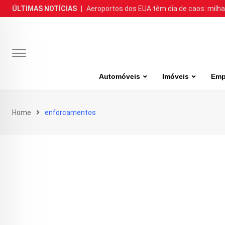
Skip
ÚLTIMAS NOTÍCIAS
|
Aeroportos dos EUA têm dia de caos: milh
to
content
Automóveis
Imóveis
Emp
Home
enforcamentos