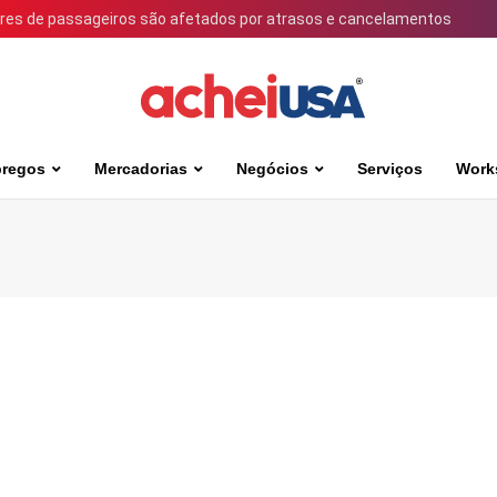
ares de passageiros são afetados por atrasos e cancelamentos
regos
Mercadorias
Negócios
Serviços
Work