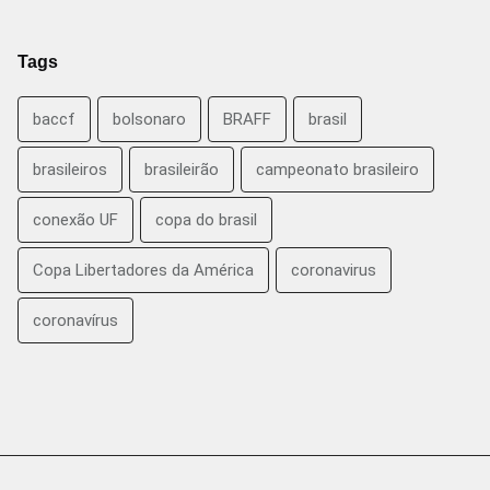
Tags
baccf
bolsonaro
BRAFF
brasil
brasileiros
brasileirão
campeonato brasileiro
conexão UF
copa do brasil
Copa Libertadores da América
coronavirus
coronavírus