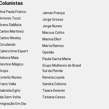
Colunistas
Ana Paula Franco
Jamari França
Antonio Tozzi
Jorge Grosso
Breno DaMata
Jorge Nunes
Carlos Martinez
Marcus Coltro
Carlos Wesley
Marina Elliot
Circulando
Marta Ramos
Cybercrime Expert
Opinião
Debora Maia
Paula Santa Maria
Destino Mágico
Grupo Mulheres do Brasil
Drops
Sul da Flórida
Esterliz Nunes
Renata Loyola
Franz Valla
Sandra Colicino
Gabriela Egito
Taiara Desirée
Ida Sem Volta
Tatiana Cesso
Imigração Em Dia