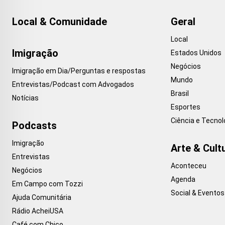
Local & Comunidade
Geral
Local
Imigração
Estados Unidos
Negócios
Imigração em Dia/Perguntas e respostas
Mundo
Entrevistas/Podcast com Advogados
Brasil
Notícias
Esportes
Ciência e Tecnol
Podcasts
Imigração
Arte & Cult
Entrevistas
Aconteceu
Negócios
Agenda
Em Campo com Tozzi
Social & Eventos
Ajuda Comunitária
Rádio AcheiUSA
Café com Chico