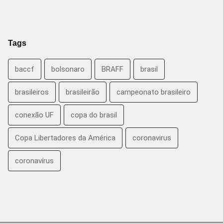
Tags
baccf
bolsonaro
BRAFF
brasil
brasileiros
brasileirão
campeonato brasileiro
conexão UF
copa do brasil
Copa Libertadores da América
coronavirus
coronavírus