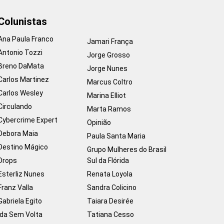
Colunistas
Ana Paula Franco
Jamari França
Antonio Tozzi
Jorge Grosso
Breno DaMata
Jorge Nunes
Carlos Martinez
Marcus Coltro
Carlos Wesley
Marina Elliot
Circulando
Marta Ramos
Cybercrime Expert
Opinião
Debora Maia
Paula Santa Maria
Destino Mágico
Grupo Mulheres do Brasil
Drops
Sul da Flórida
Esterliz Nunes
Renata Loyola
Franz Valla
Sandra Colicino
Gabriela Egito
Taiara Desirée
Ida Sem Volta
Tatiana Cesso