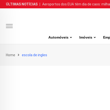
Skip
ÚLTIMAS NOTÍCIAS
|
Aeroportos dos EUA têm dia de caos: milh
to
content
Automóveis
Imóveis
Emp
Home
escola de ingles