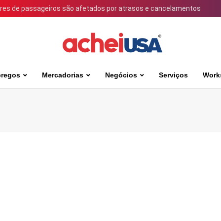
ares de passageiros são afetados por atrasos e cancelamentos
regos
Mercadorias
Negócios
Serviços
Work