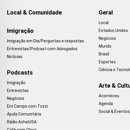
Local & Comunidade
Geral
Local
Imigração
Estados Unidos
Negócios
Imigração em Dia/Perguntas e respostas
Mundo
Entrevistas/Podcast com Advogados
Brasil
Notícias
Esportes
Ciência e Tecnol
Podcasts
Imigração
Arte & Cult
Entrevistas
Aconteceu
Negócios
Agenda
Em Campo com Tozzi
Social & Eventos
Ajuda Comunitária
Rádio AcheiUSA
Café com Chico