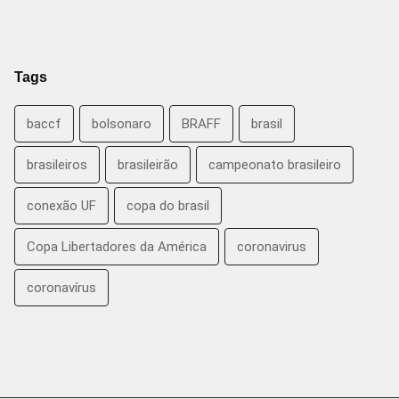
Tags
baccf
bolsonaro
BRAFF
brasil
brasileiros
brasileirão
campeonato brasileiro
conexão UF
copa do brasil
Copa Libertadores da América
coronavirus
coronavírus