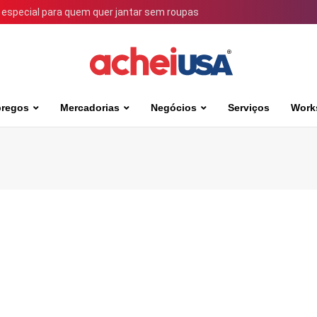
 especial para quem quer jantar sem roupas
regos
Mercadorias
Negócios
Serviços
Work