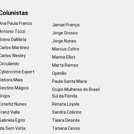
Colunistas
Ana Paula Franco
Jamari França
Antonio Tozzi
Jorge Grosso
Breno DaMata
Jorge Nunes
Carlos Martinez
Marcus Coltro
Carlos Wesley
Marina Elliot
Circulando
Marta Ramos
Cybercrime Expert
Opinião
Debora Maia
Paula Santa Maria
Destino Mágico
Grupo Mulheres do Brasil
Drops
Sul da Flórida
Esterliz Nunes
Renata Loyola
Franz Valla
Sandra Colicino
Gabriela Egito
Taiara Desirée
Ida Sem Volta
Tatiana Cesso