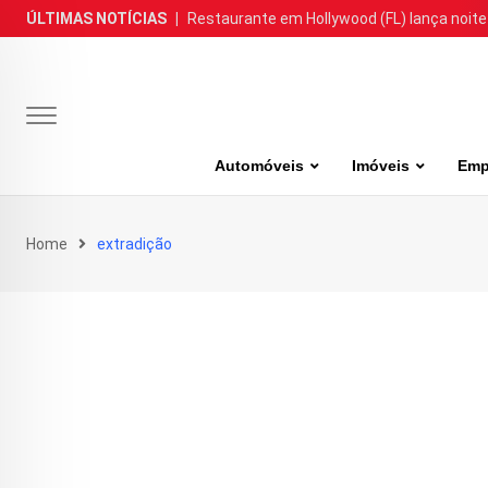
Skip
ÚLTIMAS NOTÍCIAS
|
Restaurante em Hollywood (FL) lança noite
to
content
Automóveis
Imóveis
Emp
Home
extradição