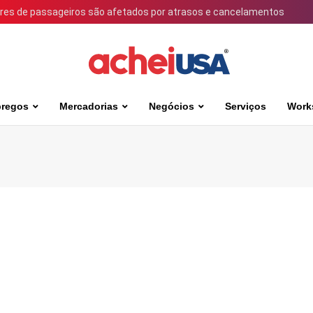
ares de passageiros são afetados por atrasos e cancelamentos
regos
Mercadorias
Negócios
Serviços
Work