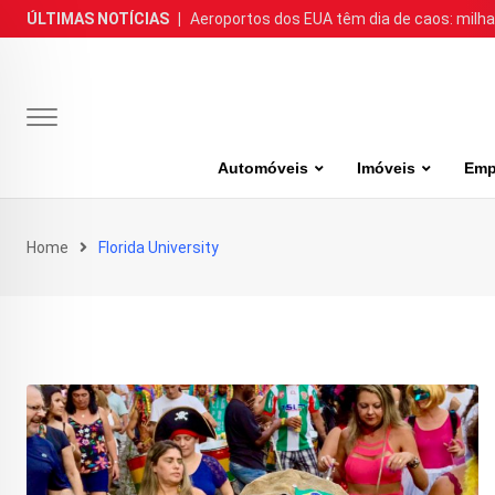
Skip
ÚLTIMAS NOTÍCIAS
|
Aeroportos dos EUA têm dia de caos: milh
to
content
Automóveis
Imóveis
Emp
Home
Florida University