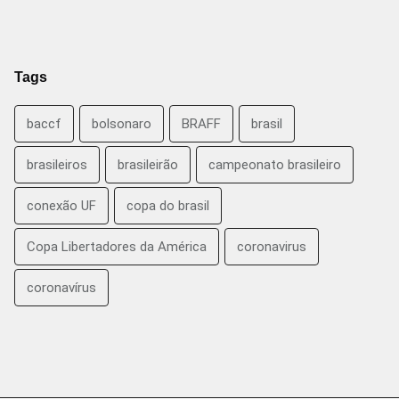
Tags
baccf
bolsonaro
BRAFF
brasil
brasileiros
brasileirão
campeonato brasileiro
conexão UF
copa do brasil
Copa Libertadores da América
coronavirus
coronavírus