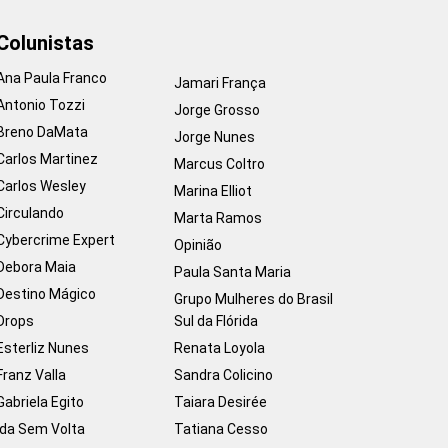
Colunistas
Ana Paula Franco
Jamari França
Antonio Tozzi
Jorge Grosso
Breno DaMata
Jorge Nunes
Carlos Martinez
Marcus Coltro
Carlos Wesley
Marina Elliot
Circulando
Marta Ramos
Cybercrime Expert
Opinião
Debora Maia
Paula Santa Maria
Destino Mágico
Grupo Mulheres do Brasil
Drops
Sul da Flórida
Esterliz Nunes
Renata Loyola
Franz Valla
Sandra Colicino
Gabriela Egito
Taiara Desirée
Ida Sem Volta
Tatiana Cesso