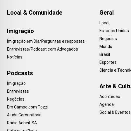
Local & Comunidade
Geral
Local
Imigração
Estados Unidos
Negócios
Imigração em Dia/Perguntas e respostas
Mundo
Entrevistas/Podcast com Advogados
Brasil
Notícias
Esportes
Ciência e Tecnol
Podcasts
Imigração
Arte & Cult
Entrevistas
Aconteceu
Negócios
Agenda
Em Campo com Tozzi
Social & Eventos
Ajuda Comunitária
Rádio AcheiUSA
Café com Chico