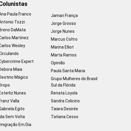
Colunistas
Ana Paula Franco
Jamari França
Antonio Tozzi
Jorge Grosso
Breno DaMata
Jorge Nunes
Carlos Martinez
Marcus Coltro
Carlos Wesley
Marina Elliot
Circulando
Marta Ramos
Cybercrime Expert
Opinião
Debora Maia
Paula Santa Maria
Destino Mágico
Grupo Mulheres do Brasil
Drops
Sul da Flórida
Esterliz Nunes
Renata Loyola
Franz Valla
Sandra Colicino
Gabriela Egito
Taiara Desirée
Ida Sem Volta
Tatiana Cesso
Imigração Em Dia