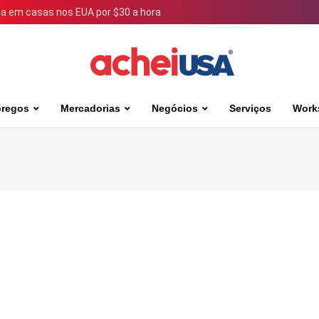
 em casas nos EUA por $30 a hora
regos
Mercadorias
Negócios
Serviços
Work