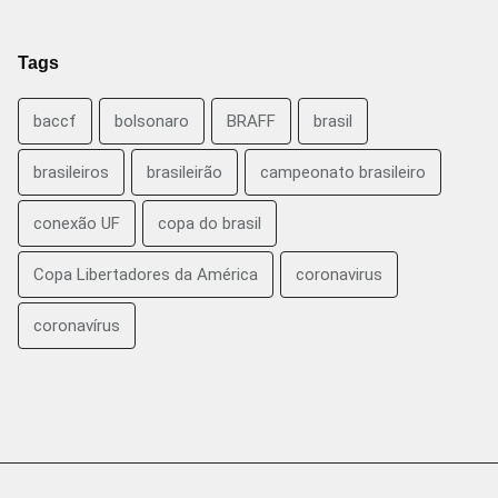
Tags
baccf
bolsonaro
BRAFF
brasil
brasileiros
brasileirão
campeonato brasileiro
conexão UF
copa do brasil
Copa Libertadores da América
coronavirus
coronavírus