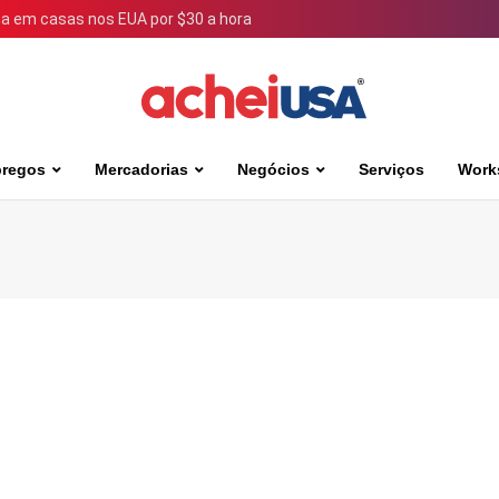
 em casas nos EUA por $30 a hora
regos
Mercadorias
Negócios
Serviços
Work