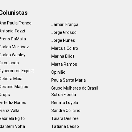
Colunistas
Ana Paula Franco
Jamari França
Antonio Tozzi
Jorge Grosso
Breno DaMata
Jorge Nunes
Carlos Martinez
Marcus Coltro
Carlos Wesley
Marina Elliot
Circulando
Marta Ramos
Cybercrime Expert
Opinião
Debora Maia
Paula Santa Maria
Destino Mágico
Grupo Mulheres do Brasil
Drops
Sul da Flórida
Esterliz Nunes
Renata Loyola
Franz Valla
Sandra Colicino
Gabriela Egito
Taiara Desirée
Ida Sem Volta
Tatiana Cesso