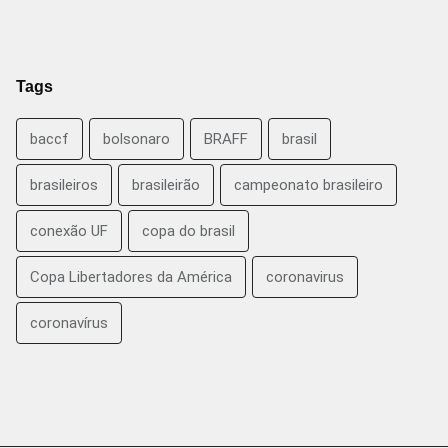
Tags
baccf
bolsonaro
BRAFF
brasil
brasileiros
brasileirão
campeonato brasileiro
conexão UF
copa do brasil
Copa Libertadores da América
coronavirus
coronavírus