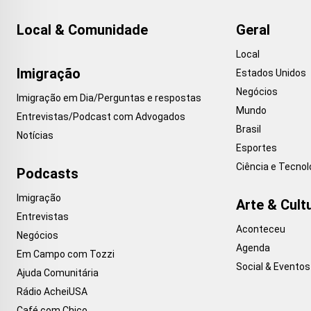
Local & Comunidade
Geral
Local
Imigração
Estados Unidos
Negócios
Imigração em Dia/Perguntas e respostas
Mundo
Entrevistas/Podcast com Advogados
Brasil
Notícias
Esportes
Ciência e Tecnol
Podcasts
Imigração
Arte & Cult
Entrevistas
Aconteceu
Negócios
Agenda
Em Campo com Tozzi
Social & Eventos
Ajuda Comunitária
Rádio AcheiUSA
Café com Chico