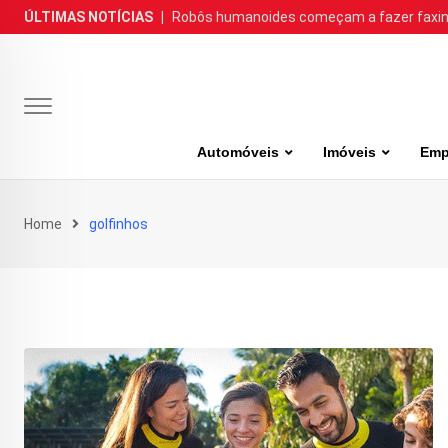
Skip
ÚLTIMAS NOTÍCIAS
|
Robôs humanoides começam a fazer faxina
to
content
Automóveis
Imóveis
Emp
Home
golfinhos