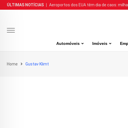
Skip
ÚLTIMAS NOTÍCIAS
|
Aeroportos dos EUA têm dia de caos: milh
to
content
Automóveis
Imóveis
Emp
Home
Gustav Klimt