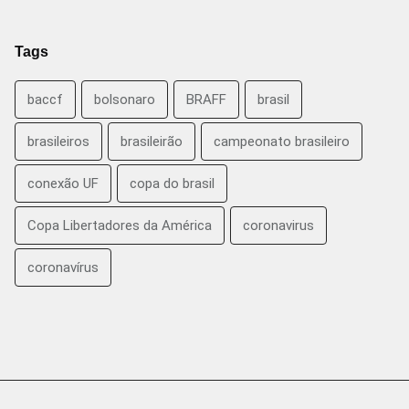
Tags
baccf
bolsonaro
BRAFF
brasil
brasileiros
brasileirão
campeonato brasileiro
conexão UF
copa do brasil
Copa Libertadores da América
coronavirus
coronavírus