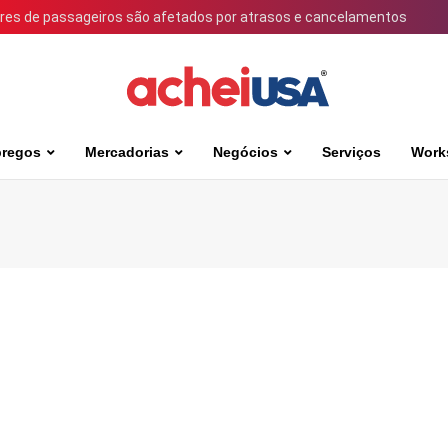
ares de passageiros são afetados por atrasos e cancelamentos
regos
Mercadorias
Negócios
Serviços
Work