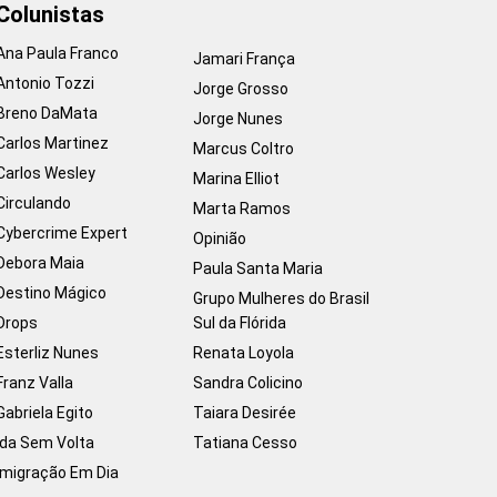
Colunistas
Ana Paula Franco
Jamari França
Antonio Tozzi
Jorge Grosso
Breno DaMata
Jorge Nunes
Carlos Martinez
Marcus Coltro
Carlos Wesley
Marina Elliot
Circulando
Marta Ramos
Cybercrime Expert
Opinião
Debora Maia
Paula Santa Maria
Destino Mágico
Grupo Mulheres do Brasil
Drops
Sul da Flórida
Esterliz Nunes
Renata Loyola
Franz Valla
Sandra Colicino
Gabriela Egito
Taiara Desirée
Ida Sem Volta
Tatiana Cesso
Imigração Em Dia