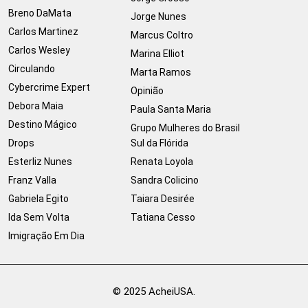
Breno DaMata
Jorge Nunes
Carlos Martinez
Marcus Coltro
Carlos Wesley
Marina Elliot
Circulando
Marta Ramos
Cybercrime Expert
Opinião
Debora Maia
Paula Santa Maria
Destino Mágico
Grupo Mulheres do Brasil
Drops
Sul da Flórida
Esterliz Nunes
Renata Loyola
Franz Valla
Sandra Colicino
Gabriela Egito
Taiara Desirée
Ida Sem Volta
Tatiana Cesso
Imigração Em Dia
© 2025 AcheiUSA.