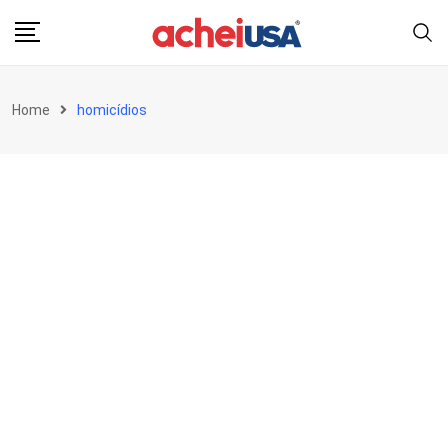
Skip
to
content
Home
homicídios