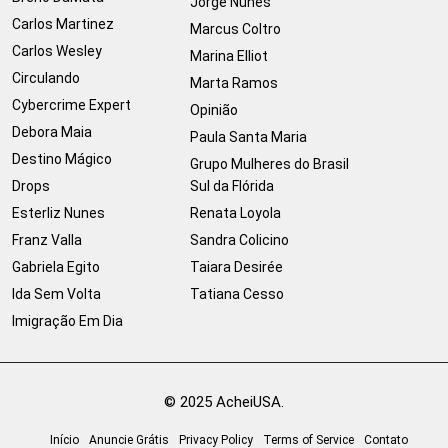
Jorge Nunes
Carlos Martinez
Marcus Coltro
Carlos Wesley
Marina Elliot
Circulando
Marta Ramos
Cybercrime Expert
Opinião
Debora Maia
Paula Santa Maria
Destino Mágico
Grupo Mulheres do Brasil
Drops
Sul da Flórida
Esterliz Nunes
Renata Loyola
Franz Valla
Sandra Colicino
Gabriela Egito
Taiara Desirée
Ida Sem Volta
Tatiana Cesso
Imigração Em Dia
© 2025 AcheiUSA.
Início
Anuncie Grátis
Privacy Policy
Terms of Service
Contato