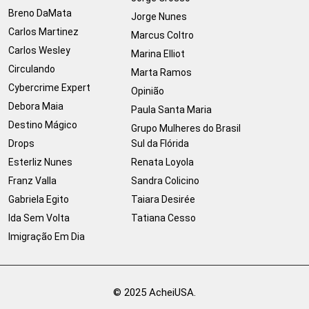
Breno DaMata
Jorge Nunes
Carlos Martinez
Marcus Coltro
Carlos Wesley
Marina Elliot
Circulando
Marta Ramos
Cybercrime Expert
Opinião
Debora Maia
Paula Santa Maria
Destino Mágico
Grupo Mulheres do Brasil
Drops
Sul da Flórida
Esterliz Nunes
Renata Loyola
Franz Valla
Sandra Colicino
Gabriela Egito
Taiara Desirée
Ida Sem Volta
Tatiana Cesso
Imigração Em Dia
© 2025 AcheiUSA.