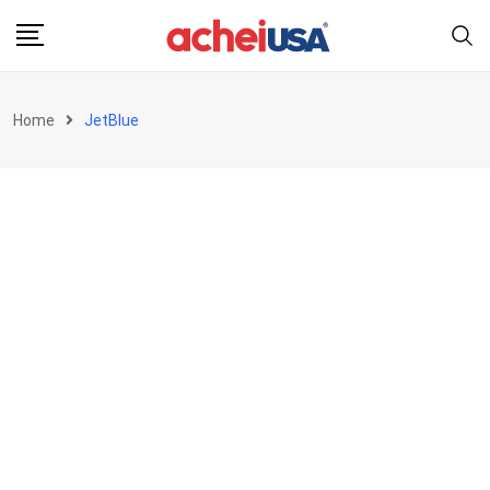
Skip
to
content
Home
JetBlue