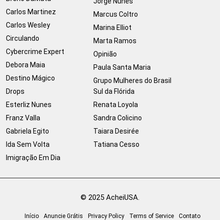
Jorge Nunes
Carlos Martinez
Marcus Coltro
Carlos Wesley
Marina Elliot
Circulando
Marta Ramos
Cybercrime Expert
Opinião
Debora Maia
Paula Santa Maria
Destino Mágico
Grupo Mulheres do Brasil
Drops
Sul da Flórida
Esterliz Nunes
Renata Loyola
Franz Valla
Sandra Colicino
Gabriela Egito
Taiara Desirée
Ida Sem Volta
Tatiana Cesso
Imigração Em Dia
© 2025 AcheiUSA.
Início
Anuncie Grátis
Privacy Policy
Terms of Service
Contato