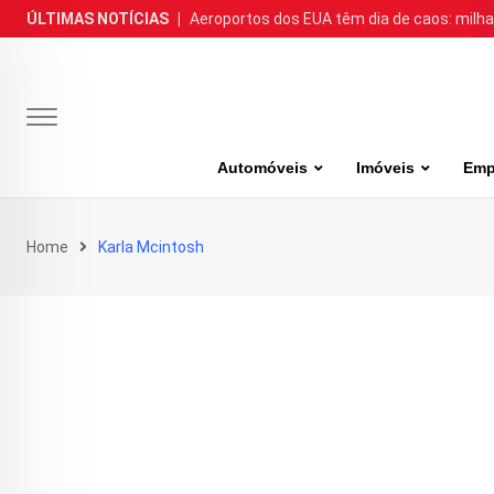
Skip
ÚLTIMAS NOTÍCIAS
|
Aeroportos dos EUA têm dia de caos: milh
to
content
Automóveis
Imóveis
Emp
Home
Karla Mcintosh