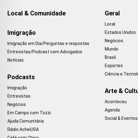
Local & Comunidade
Geral
Local
Imigração
Estados Unidos
Negócios
Imigração em Dia/Perguntas e respostas
Mundo
Entrevistas/Podcast com Advogados
Brasil
Notícias
Esportes
Ciência e Tecnol
Podcasts
Imigração
Arte & Cult
Entrevistas
Aconteceu
Negócios
Agenda
Em Campo com Tozzi
Social & Eventos
Ajuda Comunitária
Rádio AcheiUSA
Café com Chico