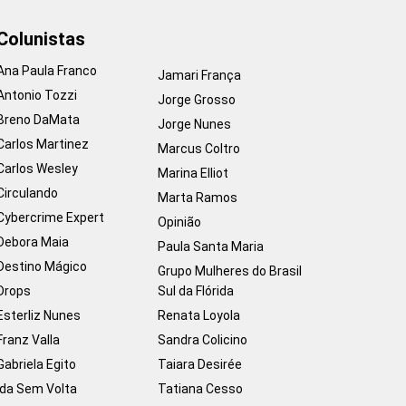
Colunistas
Ana Paula Franco
Jamari França
Antonio Tozzi
Jorge Grosso
Breno DaMata
Jorge Nunes
Carlos Martinez
Marcus Coltro
Carlos Wesley
Marina Elliot
Circulando
Marta Ramos
Cybercrime Expert
Opinião
Debora Maia
Paula Santa Maria
Destino Mágico
Grupo Mulheres do Brasil
Drops
Sul da Flórida
Esterliz Nunes
Renata Loyola
Franz Valla
Sandra Colicino
Gabriela Egito
Taiara Desirée
Ida Sem Volta
Tatiana Cesso