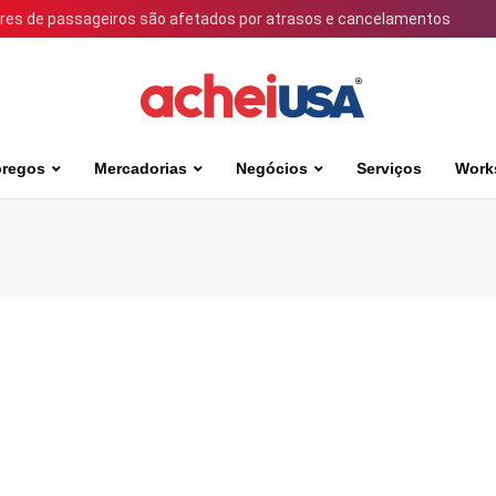
ares de passageiros são afetados por atrasos e cancelamentos
regos
Mercadorias
Negócios
Serviços
Work