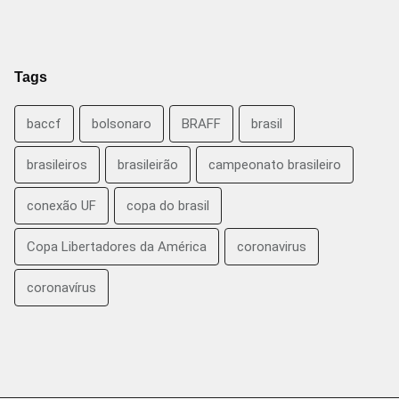
Tags
baccf
bolsonaro
BRAFF
brasil
brasileiros
brasileirão
campeonato brasileiro
conexão UF
copa do brasil
Copa Libertadores da América
coronavirus
coronavírus