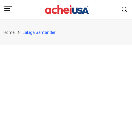
Skip
to
content
Home
LaLiga Santander