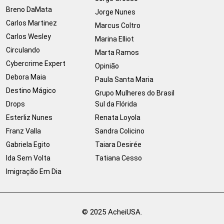
Breno DaMata
Jorge Nunes
Carlos Martinez
Marcus Coltro
Carlos Wesley
Marina Elliot
Circulando
Marta Ramos
Cybercrime Expert
Opinião
Debora Maia
Paula Santa Maria
Destino Mágico
Grupo Mulheres do Brasil
Drops
Sul da Flórida
Esterliz Nunes
Renata Loyola
Franz Valla
Sandra Colicino
Gabriela Egito
Taiara Desirée
Ida Sem Volta
Tatiana Cesso
Imigração Em Dia
© 2025 AcheiUSA.