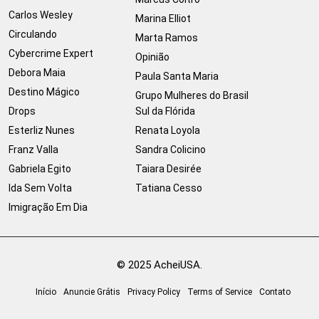
Carlos Wesley
Marina Elliot
Circulando
Marta Ramos
Cybercrime Expert
Opinião
Debora Maia
Paula Santa Maria
Destino Mágico
Grupo Mulheres do Brasil
Drops
Sul da Flórida
Esterliz Nunes
Renata Loyola
Franz Valla
Sandra Colicino
Gabriela Egito
Taiara Desirée
Ida Sem Volta
Tatiana Cesso
Imigração Em Dia
© 2025 AcheiUSA.
Início
Anuncie Grátis
Privacy Policy
Terms of Service
Contato