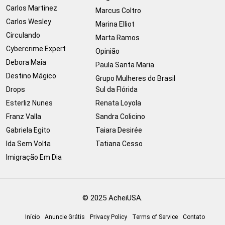
Carlos Martinez
Marcus Coltro
Carlos Wesley
Marina Elliot
Circulando
Marta Ramos
Cybercrime Expert
Opinião
Debora Maia
Paula Santa Maria
Destino Mágico
Grupo Mulheres do Brasil
Drops
Sul da Flórida
Esterliz Nunes
Renata Loyola
Franz Valla
Sandra Colicino
Gabriela Egito
Taiara Desirée
Ida Sem Volta
Tatiana Cesso
Imigração Em Dia
© 2025 AcheiUSA.
Início
Anuncie Grátis
Privacy Policy
Terms of Service
Contato