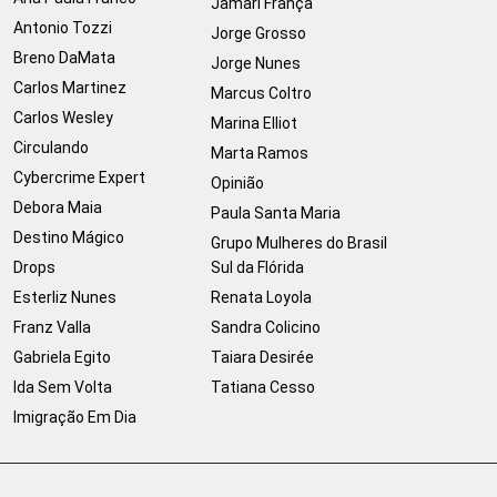
Jamari França
Antonio Tozzi
Jorge Grosso
Breno DaMata
Jorge Nunes
Carlos Martinez
Marcus Coltro
Carlos Wesley
Marina Elliot
Circulando
Marta Ramos
Cybercrime Expert
Opinião
Debora Maia
Paula Santa Maria
Destino Mágico
Grupo Mulheres do Brasil
Drops
Sul da Flórida
Esterliz Nunes
Renata Loyola
Franz Valla
Sandra Colicino
Gabriela Egito
Taiara Desirée
Ida Sem Volta
Tatiana Cesso
Imigração Em Dia