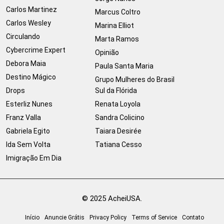
Carlos Martinez
Marcus Coltro
Carlos Wesley
Marina Elliot
Circulando
Marta Ramos
Cybercrime Expert
Opinião
Debora Maia
Paula Santa Maria
Destino Mágico
Grupo Mulheres do Brasil
Drops
Sul da Flórida
Esterliz Nunes
Renata Loyola
Franz Valla
Sandra Colicino
Gabriela Egito
Taiara Desirée
Ida Sem Volta
Tatiana Cesso
Imigração Em Dia
© 2025 AcheiUSA.
Início
Anuncie Grátis
Privacy Policy
Terms of Service
Contato