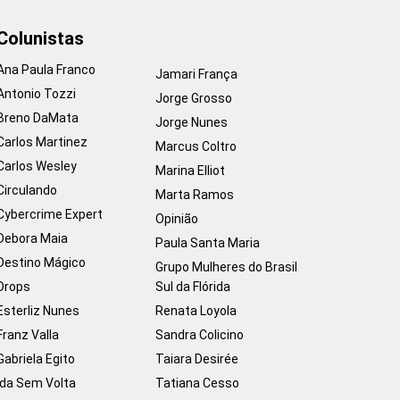
Colunistas
Ana Paula Franco
Jamari França
Antonio Tozzi
Jorge Grosso
Breno DaMata
Jorge Nunes
Carlos Martinez
Marcus Coltro
Carlos Wesley
Marina Elliot
Circulando
Marta Ramos
Cybercrime Expert
Opinião
Debora Maia
Paula Santa Maria
Destino Mágico
Grupo Mulheres do Brasil
Drops
Sul da Flórida
Esterliz Nunes
Renata Loyola
Franz Valla
Sandra Colicino
Gabriela Egito
Taiara Desirée
Ida Sem Volta
Tatiana Cesso