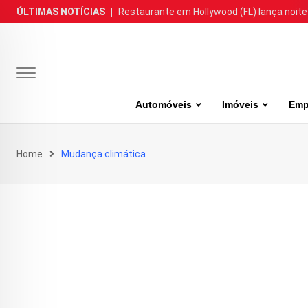
Skip
ÚLTIMAS NOTÍCIAS
|
Restaurante em Hollywood (FL) lança noite
to
content
Automóveis
Imóveis
Emp
Home
Mudança climática