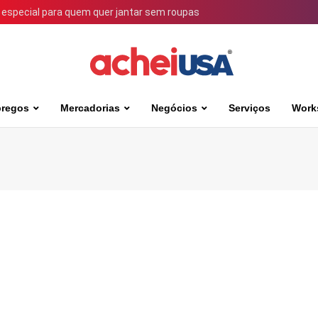
 especial para quem quer jantar sem roupas
regos
Mercadorias
Negócios
Serviços
Work