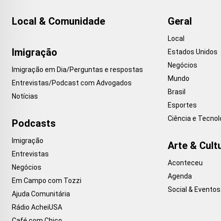
Local & Comunidade
Geral
Local
Imigração
Estados Unidos
Negócios
Imigração em Dia/Perguntas e respostas
Mundo
Entrevistas/Podcast com Advogados
Brasil
Notícias
Esportes
Ciência e Tecnol
Podcasts
Imigração
Arte & Cult
Entrevistas
Aconteceu
Negócios
Agenda
Em Campo com Tozzi
Social & Eventos
Ajuda Comunitária
Rádio AcheiUSA
Café com Chico