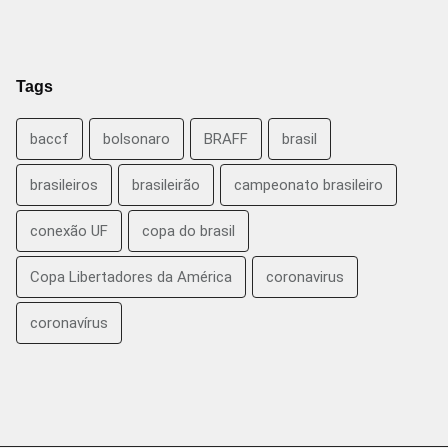
Tags
baccf
bolsonaro
BRAFF
brasil
brasileiros
brasileirão
campeonato brasileiro
conexão UF
copa do brasil
Copa Libertadores da América
coronavirus
coronavírus