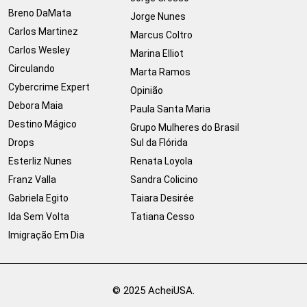
Breno DaMata
Jorge Nunes
Carlos Martinez
Marcus Coltro
Carlos Wesley
Marina Elliot
Circulando
Marta Ramos
Cybercrime Expert
Opinião
Debora Maia
Paula Santa Maria
Destino Mágico
Grupo Mulheres do Brasil
Drops
Sul da Flórida
Esterliz Nunes
Renata Loyola
Franz Valla
Sandra Colicino
Gabriela Egito
Taiara Desirée
Ida Sem Volta
Tatiana Cesso
Imigração Em Dia
© 2025 AcheiUSA.