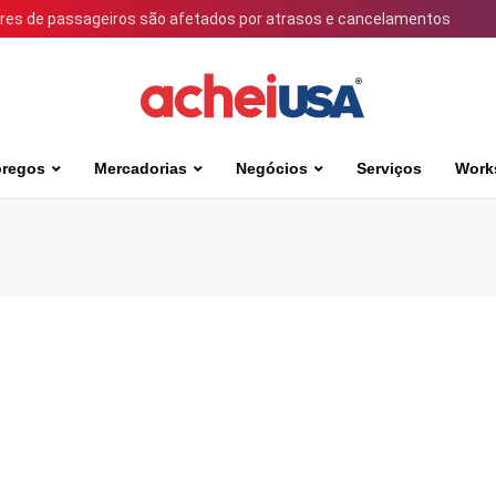
ares de passageiros são afetados por atrasos e cancelamentos
regos
Mercadorias
Negócios
Serviços
Work