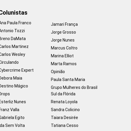
Colunistas
Ana Paula Franco
Jamari França
Antonio Tozzi
Jorge Grosso
Breno DaMata
Jorge Nunes
Carlos Martinez
Marcus Coltro
Carlos Wesley
Marina Elliot
Circulando
Marta Ramos
Cybercrime Expert
Opinião
Debora Maia
Paula Santa Maria
Destino Mágico
Grupo Mulheres do Brasil
Drops
Sul da Flórida
Esterliz Nunes
Renata Loyola
Franz Valla
Sandra Colicino
Gabriela Egito
Taiara Desirée
Ida Sem Volta
Tatiana Cesso