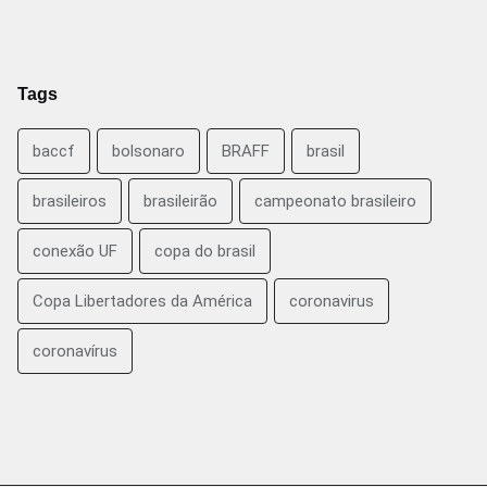
Tags
baccf
bolsonaro
BRAFF
brasil
brasileiros
brasileirão
campeonato brasileiro
conexão UF
copa do brasil
Copa Libertadores da América
coronavirus
coronavírus