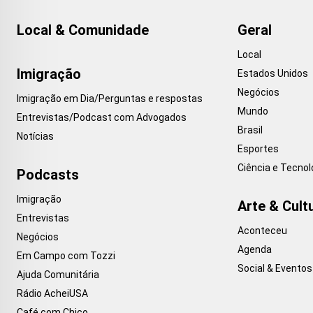
Local & Comunidade
Geral
Local
Imigração
Estados Unidos
Negócios
Imigração em Dia/Perguntas e respostas
Mundo
Entrevistas/Podcast com Advogados
Brasil
Notícias
Esportes
Ciência e Tecnol
Podcasts
Imigração
Arte & Cult
Entrevistas
Aconteceu
Negócios
Agenda
Em Campo com Tozzi
Social & Eventos
Ajuda Comunitária
Rádio AcheiUSA
Café com Chico