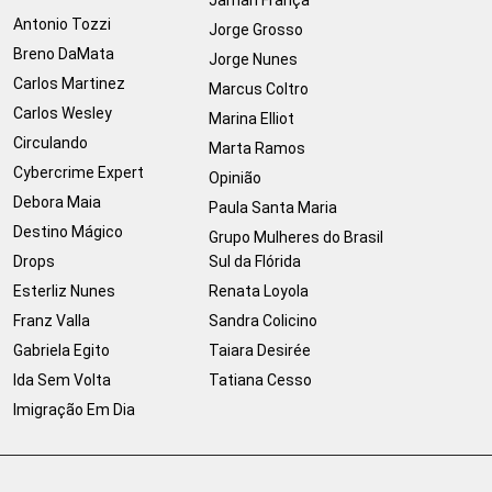
Jamari França
Antonio Tozzi
Jorge Grosso
Breno DaMata
Jorge Nunes
Carlos Martinez
Marcus Coltro
Carlos Wesley
Marina Elliot
Circulando
Marta Ramos
Cybercrime Expert
Opinião
Debora Maia
Paula Santa Maria
Destino Mágico
Grupo Mulheres do Brasil
Drops
Sul da Flórida
Esterliz Nunes
Renata Loyola
Franz Valla
Sandra Colicino
Gabriela Egito
Taiara Desirée
Ida Sem Volta
Tatiana Cesso
Imigração Em Dia