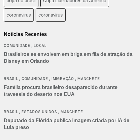
copa do brasil
Copa Libertadores da América
coronavirus
coronavírus
Notícias Recentes
,
COMUNIDADE
LOCAL
Brasileiros se envolvem em briga em fila de atração da
Disney em Orlando
,
,
,
BRASIL
COMUNIDADE
IMIGRAÇÃO
MANCHETE
Família procura brasileiro desaparecido durante
travessia do deserto nos EUA
,
,
BRASIL
ESTADOS UNIDOS
MANCHETE
Deputado da Flórida publica imagem criada por IA de
Lula preso