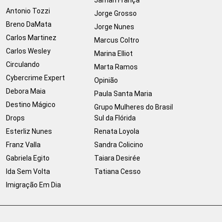
Jamari França
Antonio Tozzi
Jorge Grosso
Breno DaMata
Jorge Nunes
Carlos Martinez
Marcus Coltro
Carlos Wesley
Marina Elliot
Circulando
Marta Ramos
Cybercrime Expert
Opinião
Debora Maia
Paula Santa Maria
Destino Mágico
Grupo Mulheres do Brasil
Drops
Sul da Flórida
Esterliz Nunes
Renata Loyola
Franz Valla
Sandra Colicino
Gabriela Egito
Taiara Desirée
Ida Sem Volta
Tatiana Cesso
Imigração Em Dia