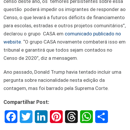
censo deste ano, os temores persistentes sobre essa
questão poderá impedir os imigrantes de responder ao
Censo, o que levará a futuros déficits de financiamento
para escolas, estradas e outros projetos comunitários”,
declarou o grupo CASA em
comunicado publicado no
website
. “O grupo CASA novamente combaterá isso em
tribunal e garantirá que todos sejam contados no
Censo de 2020”, diz a mensagem.
Ano passado, Donald Trump havia tentado incluir uma
pergunta sobre nacionalidade nesta edição da
contagem, mas foi barrado pela Suprema Corte.
Compartilhar Post:
F
T
L
P
T
W
S
a
w
i
i
h
h
h