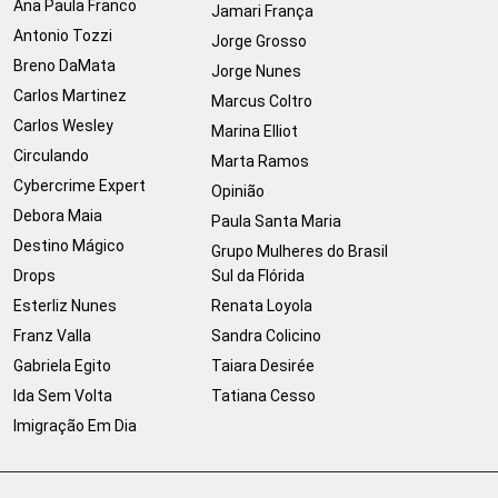
Ana Paula Franco
Jamari França
Antonio Tozzi
Jorge Grosso
Breno DaMata
Jorge Nunes
Carlos Martinez
Marcus Coltro
Carlos Wesley
Marina Elliot
Circulando
Marta Ramos
Cybercrime Expert
Opinião
Debora Maia
Paula Santa Maria
Destino Mágico
Grupo Mulheres do Brasil
Drops
Sul da Flórida
Esterliz Nunes
Renata Loyola
Franz Valla
Sandra Colicino
Gabriela Egito
Taiara Desirée
Ida Sem Volta
Tatiana Cesso
Imigração Em Dia