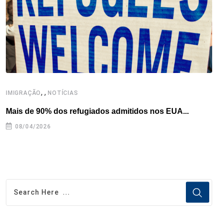
,
,
,
IMIGRAÇÃO
NOTÍCIAS
Mais de 90% dos refugiados admitidos nos EUA...
H
08/04/2026